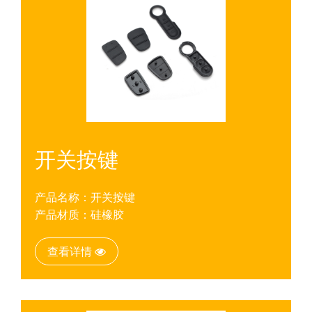
开关按键
产品名称：开关按键
产品材质：硅橡胶
查看详情