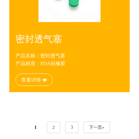
密封透气塞
产品名称：密封透气塞
产品材质：FDA硅橡胶
查看详情
1
2
3
下一页»