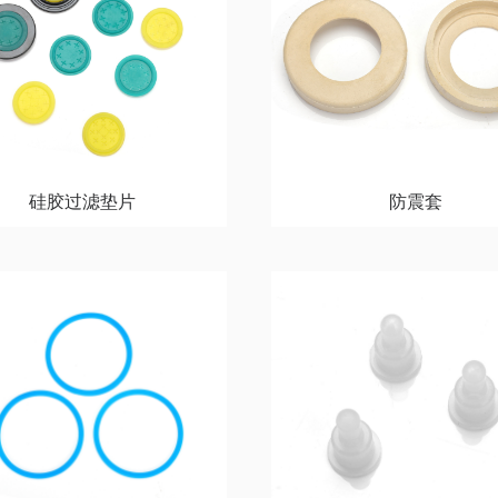
硅胶过滤垫片
防震套