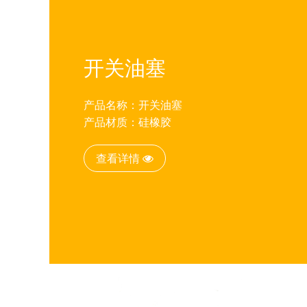
开关油塞
产品名称：开关油塞
产品材质：硅橡胶
查看详情