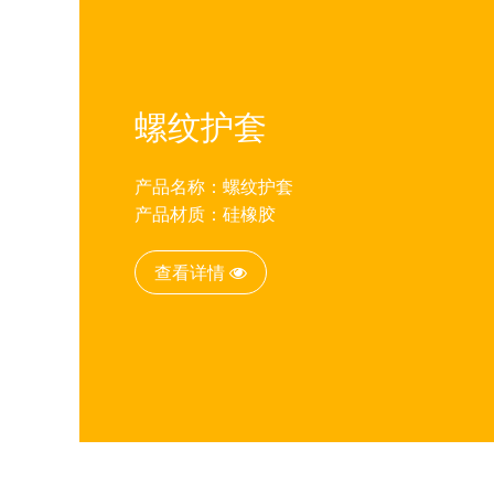
螺纹护套
产品名称：螺纹护套
产品材质：硅橡胶
查看详情