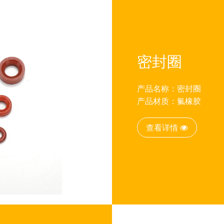
密封圈
产品名称：密封圈
产品材质：氟橡胶
查看详情